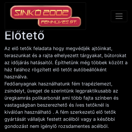
Előtető
Az elő tetők feladata hogy megvédjék ajtóinkat,
teraszunkat és a rajta elhelyezett tárgyakat, bútorokat
az időjárás hatásaitól. Építhetünk még többek között a
ház falához rögzített elő tetőt autóbeállóként
használva.
Fedőanyagnak használhatunk fém trapézlemezt,
zsindelyt, üveget de szerintünk legpraktikusabb az
üregkamrás polikarbonát ami több fajta színben és
vastagságban beszerezhető és íves tetőknél is
kiválóan használható . A fém szerkezetű elő tetők
gyártását vállaljuk festett acélból vagy a későbbi
gondozást nem igénylő rozsdamentes acélból.