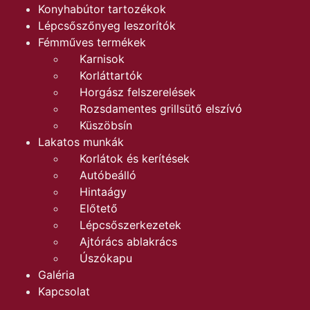
Konyhabútor tartozékok
Lépcsőszőnyeg leszorítók
Fémműves termékek
Karnisok
Korláttartók
Horgász felszerelések
Rozsdamentes grillsütő elszívó
Küszöbsín
Lakatos munkák
Korlátok és kerítések
Autóbeálló
Hintaágy
Előtető
Lépcsőszerkezetek
Ajtórács ablakrács
Úszókapu
Galéria
Kapcsolat