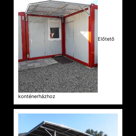
Előtető
konténerházhoz