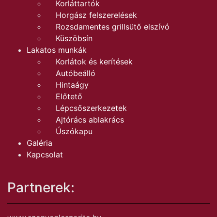
Korláttartók
Horgász felszerelések
Rozsdamentes grillsütő elszívó
Küszöbsín
Lakatos munkák
Korlátok és kerítések
Autóbeálló
Hintaágy
Előtető
Lépcsőszerkezetek
Ajtórács ablakrács
Úszókapu
Galéria
Kapcsolat
Partnerek: