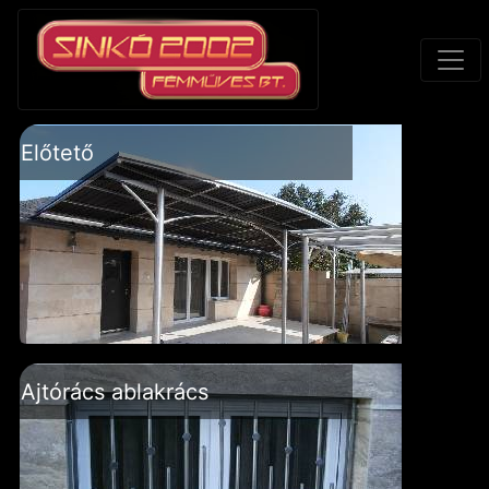
Előtető
Ajtórács ablakrács