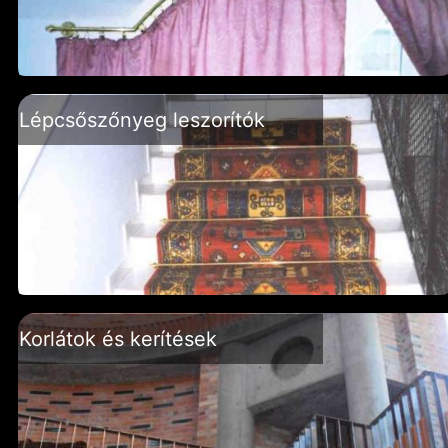
Lépcsőszőnyeg leszorítók
Korlátok és kerítések